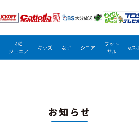
4種
フット
キッズ
女子
シニア
eス
ジュニア
サル
お知らせ