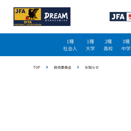
1種
1種
2種
3種
社会人
大学
高校
中学
TOP
技術委員会
お知らせ