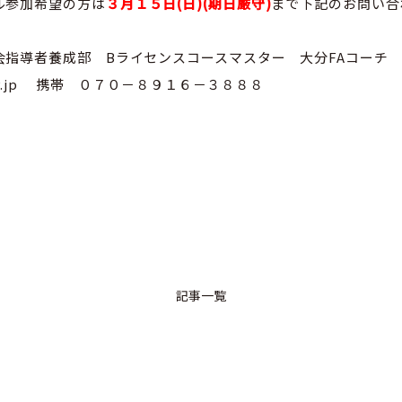
ル参加希望の方は
３月１５日(日)(期日厳守)
まで下記のお問い合
会指導者養成部 Bライセンスコースマスター 大分FAコーチ
.ofa.or.jp 携帯 ０７０－８９１６－３８８８
記事一覧