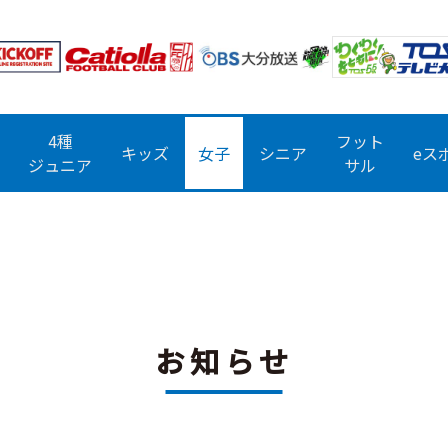
4種
フット
キッズ
女子
シニア
eス
ジュニア
サル
お知らせ