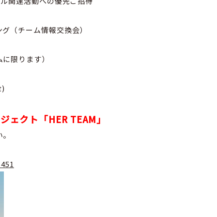
ール関連活動への優先ご招待
ング（チーム情報交換会）
ムに限ります）
)
ジェクト「HER TEAM」
い。
5451