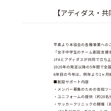
【アディダス・共同
社会人
平素より本協会の各種事業への
「女子中学生のチーム創設支援を
JFAとアディダスが共同で立ち上
2020年の発足以降の5年間で
6年目の今年は、例年より1ヶ月
■創設サポート内容
・メンバー募集のための告知ツ
・ユニフォームの提供（約20名
・サッカークリニックの開催（