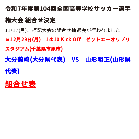
巡回指導
お知らせ
シニア
令和7年度第104回全国高等学校サッカー選手
委員会概要
チーム一覧
フェスティバル
リーグ戦
権大会 組合せ決定
お知らせ
フット
サル
ダウンロード
11/17(月)、標記大会の組合せ抽選会が行われました。
キッズリーダー
各種大会
リーグ戦
お知らせ
eスポーツ
※12月29日(月) 14:10 Kick Off ゼットエーオリプリ
大会エントリーガイド
委員会概要
県トレ
カップ戦
スタジアム(千葉県市原市)
リーグ戦
お知らせ
パラ
委員会概要
大分鶴崎(大分県代表) VS 山形明正(山形県
国体
チーム一覧
各種大会
活動実績
お知らせ
技術
委員会
代表)
その他
委員会概要
チーム一覧
委員会概要
組合せ表
委員会概要
お知らせ
審判
委員会
チーム一覧
委員会概要
委員会概要
お知らせ
医学
委員会
委員会概要
県トレセン
活動実績
お知らせ
情報委員会
FAコーチ
委員会概要
サッカーファミリー
お知らせ
協会に
ついて