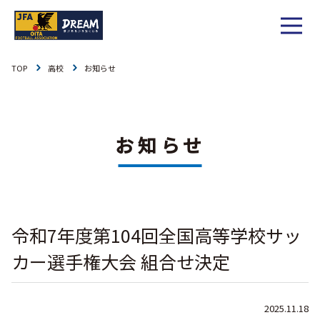
TOP
高校
お知らせ
1種
社会人
お知らせ
1種
大学
リーグ戦
お知らせ
お知らせ
2種
高校
カップ戦
リーグ戦
お知らせ
3種
中学
チーム一覧
カップ戦
チーム一覧
お知らせ
4種
ジュニア
令和7年度第104回全国高等学校サッ
その他
チーム一覧
年間スケジュール
リーグ戦
お知らせ
キッズ
カー選手権大会 組合せ決定
委員会概要
委員会概要
ダウンロード
カップ戦
各種大会
お知らせ
女子
2025.11.18
社会人
委員会概要
チーム一覧
過去履歴