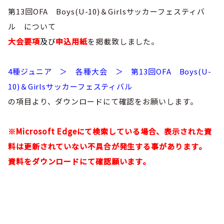
巡回指導
お知らせ
シニア
第13回OFA Boys(U-10)＆Girlsサッカーフェスティバ
委員会概要
チーム一覧
フェスティバル
ル について
リーグ戦
お知らせ
フット
サル
大会要項
及び
申込用紙
を掲載致しました。
ダウンロード
キッズリーダー
各種大会
リーグ戦
お知らせ
eスポーツ
大会エントリーガイド
4種ジュニア ＞ 各種大会 ＞ 第13回OFA Boys(U-
委員会概要
県トレ
カップ戦
リーグ戦
お知らせ
パラ
10)＆Girlsサッカーフェスティバル
委員会概要
国体
チーム一覧
の項目より、ダウンロードにて確認をお願いします。
各種大会
活動実績
お知らせ
技術
委員会
その他
委員会概要
チーム一覧
委員会概要
※Microsoft Edgeにて検索している場合、表示された資
委員会概要
お知らせ
審判
委員会
チーム一覧
料は更新されていない不具合が発生する事があります。
委員会概要
委員会概要
資料をダウンロードにて確認願います。
お知らせ
医学
委員会
委員会概要
県トレセン
活動実績
お知らせ
情報委員会
FAコーチ
委員会概要
サッカーファミリー
お知らせ
協会に
ついて