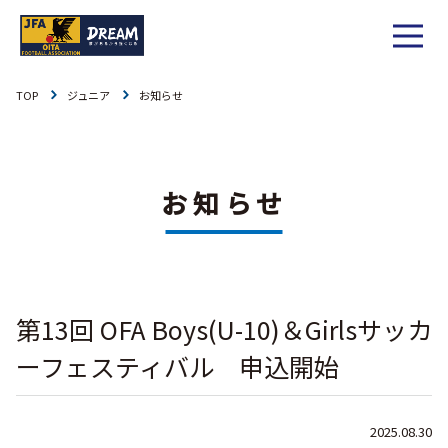
TOP
ジュニア
お知らせ
1種
社会人
お知らせ
1種
大学
リーグ戦
お知らせ
お知らせ
2種
高校
カップ戦
リーグ戦
お知らせ
3種
中学
チーム一覧
カップ戦
チーム一覧
お知らせ
4種
ジュニア
第13回 OFA Boys(U-10)＆Girlsサッカ
その他
チーム一覧
年間スケジュール
リーグ戦
お知らせ
キッズ
ーフェスティバル 申込開始
委員会概要
委員会概要
ダウンロード
カップ戦
各種大会
お知らせ
女子
2025.08.30
社会人
委員会概要
チーム一覧
過去履歴