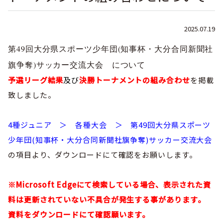
巡回指導
お知らせ
シニア
委員会概要
チーム一覧
フェスティバル
リーグ戦
2025.07.19
社会人
お知らせ
フット
サル
ダウンロード
キッズリーダー
第49回大分県スポーツ少年団(知事杯・大分合同新聞社
各種大会
リーグ戦
お知らせ
eスポーツ
旗争奪)サッカー交流大会 について
大会エントリーガイド
委員会概要
県トレ
カップ戦
予選リーグ結果
及び
決勝トーナメントの組み合わせ
を掲載
リーグ戦
お知らせ
パラ
委員会概要
致しました。
国体
チーム一覧
各種大会
活動実績
お知らせ
技術
委員会
その他
委員会概要
4種ジュニア ＞ 各種大会 ＞ 第49回大分県スポーツ
チーム一覧
委員会概要
委員会概要
お知らせ
審判
委員会
少年団(知事杯・大分合同新聞社旗争奪)サッカー交流大会
チーム一覧
委員会概要
の項目より、ダウンロードにて確認をお願いします。
委員会概要
お知らせ
医学
委員会
委員会概要
県トレセン
活動実績
※Microsoft Edgeにて検索している場合、表示された資
お知らせ
情報委員会
料は更新されていない不具合が発生する事があります。
FAコーチ
委員会概要
サッカーファミリー
お知らせ
協会に
ついて
資料をダウンロードにて確認願います。