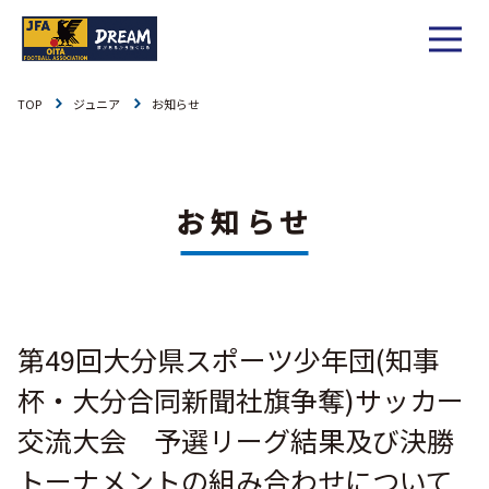
TOP
ジュニア
お知らせ
1種
社会人
お知らせ
1種
大学
リーグ戦
お知らせ
お知らせ
2種
高校
カップ戦
リーグ戦
お知らせ
3種
中学
チーム一覧
カップ戦
チーム一覧
お知らせ
4種
ジュニア
第49回大分県スポーツ少年団(知事
その他
チーム一覧
年間スケジュール
リーグ戦
お知らせ
キッズ
杯・大分合同新聞社旗争奪)サッカー
委員会概要
委員会概要
ダウンロード
カップ戦
交流大会 予選リーグ結果及び決勝
各種大会
お知らせ
女子
トーナメントの組み合わせについて
委員会概要
チーム一覧
過去履歴