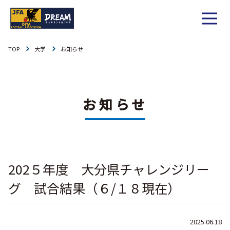
TOP
大学
お知らせ
1種
社会人
お知らせ
1種
大学
リーグ戦
お知らせ
お知らせ
2種
高校
カップ戦
リーグ戦
お知らせ
3種
中学
チーム一覧
カップ戦
チーム一覧
お知らせ
4種
ジュニア
202５年度 大分県チャレンジリー
その他
チーム一覧
年間スケジュール
リーグ戦
お知らせ
キッズ
グ 試合結果（６/１８現在）
委員会概要
委員会概要
ダウンロード
カップ戦
各種大会
お知らせ
女子
2025.06.18
社会人
委員会概要
チーム一覧
過去履歴