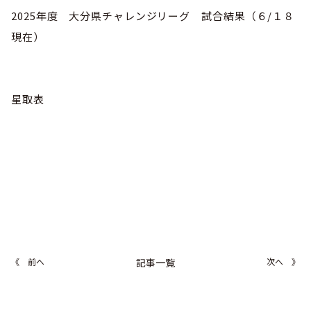
巡回指導
お知らせ
シニア
2025年度 大分県チャレンジリーグ 試合結果（６/１８
委員会概要
チーム一覧
フェスティバル
現在）
リーグ戦
お知らせ
フット
サル
ダウンロード
キッズリーダー
各種大会
リーグ戦
お知らせ
eスポーツ
大会エントリーガイド
星取表
委員会概要
県トレ
カップ戦
リーグ戦
お知らせ
パラ
委員会概要
国体
チーム一覧
各種大会
活動実績
お知らせ
技術
委員会
その他
委員会概要
チーム一覧
委員会概要
委員会概要
お知らせ
審判
委員会
チーム一覧
委員会概要
委員会概要
お知らせ
医学
委員会
委員会概要
県トレセン
活動実績
お知らせ
情報委員会
《 前へ
記事一覧
次へ 》
FAコーチ
委員会概要
サッカーファミリー
お知らせ
協会に
ついて