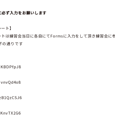
に必ず入力をお願いします
シート】
トは練習会当日に各自にてFormsに入力をして頂き練習会に
以下の通りです
HEKBDPfpJ8
mNvnvQd4o8
AzB1QzCSJ6
HpKnvTX2G6