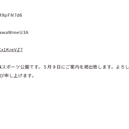
pR9pFN7d6
M9awaWmeU3A
Xx1KreVZ7
森スポーツ公園です。５月９日にご案内を掲出致します。よろ
詫び申し上げます。