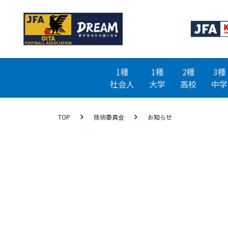
1種
1種
2種
3種
社会人
大学
高校
中学
TOP
技術委員会
お知らせ