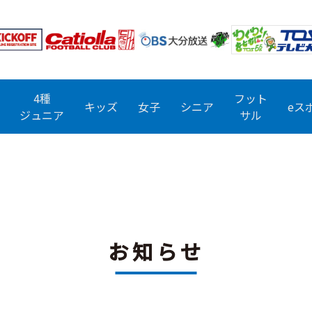
4種
フット
キッズ
女子
シニア
eス
ジュニア
サル
お知らせ