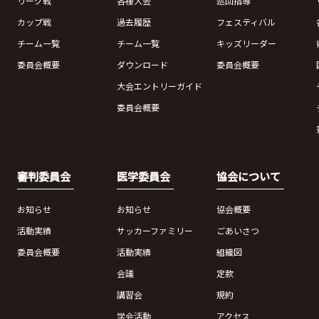
リーグ戦
各種大会
巡回指導
カップ戦
過去履歴
フェスティバル
チーム一覧
チーム一覧
キッズリーダー
委員会概要
ダウンロード
委員会概要
大会エントリーガイド
委員会概要
審判委員会
医学委員会
協会について
お知らせ
お知らせ
協会概要
活動実績
サッカーファミリー
ごあいさつ
委員会概要
活動実績
組織図
会議
定款
講習会
規約
学会活動
アクセス