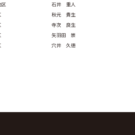
地区
石井 重人
区
秋元 貴生
区
寺次 良生
区
矢羽田 崇
区
穴井 久徳