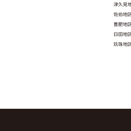
津久見
佐伯地
豊肥地
日田地
玖珠地