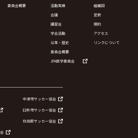
委員会概要
活動実績
組織図
会議
定款
講習会
規約
学会活動
アクセス
沿革・歴史
リンクについて
委員会概要
JFA医学委員会
中津市サッカー協会
臼杵市サッカー協会
玖珠郡サッカー協会
会