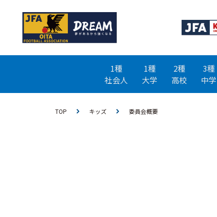
1種
1種
2種
3種
社会人
大学
高校
中学
TOP
キッズ
委員会概要