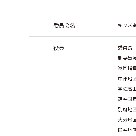
委員会名
キッズ
役員
委員長
副委員
巡回指
中津地
宇佐高
速杵国
別府地
大分地
臼杵地