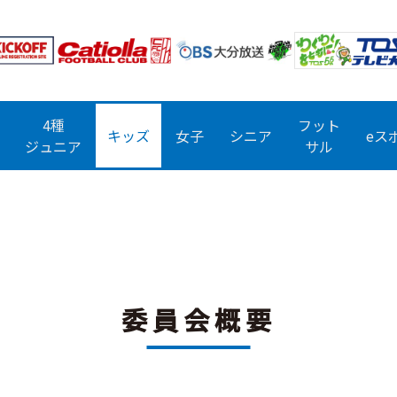
4種
フット
キッズ
女子
シニア
eス
ジュニア
サル
委員会概要