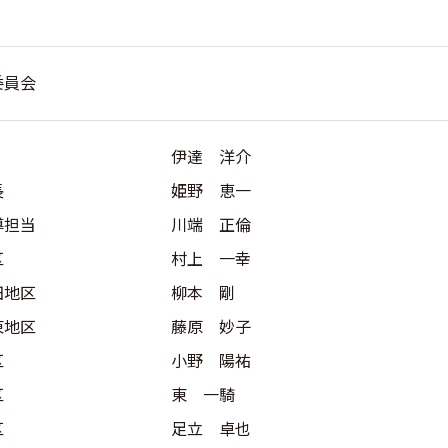
委員会
伊達 洋介
長
姫野 恵一
導担当
川端 正倫
区
村上 一幸
田地区
柳本 剛
東地区
藤原 妙子
区
小野 陽祐
区
東 一騎
区
足立 卓也