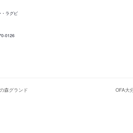
ー・ラグビ
70-0126
和の森グランド
OFA