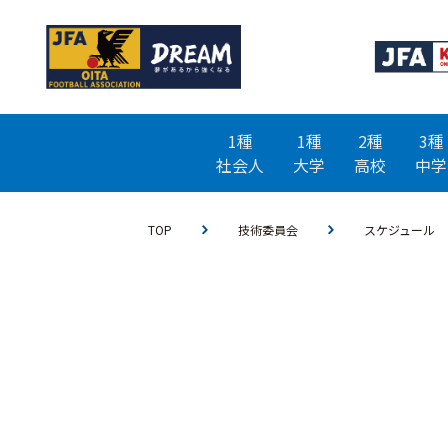
1種
1種
2種
3種
社会人
大学
高校
中学
TOP
技術委員会
スケジュール