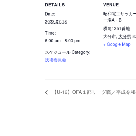
DETAILS
VENUE
昭和電工サッカ
Date:
ー場A・B
2023.07.18
横尾1351番地
Time:
大分市
,
大分県
8
6:00 pm - 8:00 pm
+ Google Map
スケジュール Category:
技術委員会
【U-16】OFA１部リーグ戦／平成令