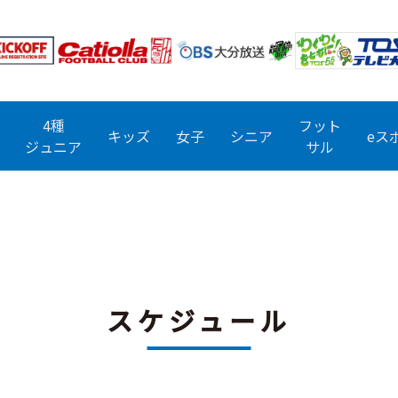
4種
フット
キッズ
女子
シニア
eス
ジュニア
サル
スケジュール