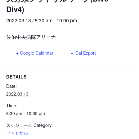
巡回指導
お知らせ
シニア
Div4)
委員会概要
チーム一覧
フェスティバル
リーグ戦
お知らせ
2022.03.13 / 8:30 am
-
10:00 pm
フット
サル
ダウンロード
キッズリーダー
各種大会
リーグ戦
お知らせ
佐伯中央病院アリーナ
eスポーツ
大会エントリーガイド
委員会概要
県トレ
カップ戦
リーグ戦
お知らせ
パラ
+ Google Calendar
+ iCal Export
委員会概要
国体
チーム一覧
各種大会
活動実績
お知らせ
技術
委員会
その他
委員会概要
DETAILS
チーム一覧
委員会概要
委員会概要
お知らせ
審判
委員会
Date:
チーム一覧
委員会概要
2022.03.13
委員会概要
お知らせ
医学
委員会
委員会概要
Time:
県トレセン
8:30 am - 10:00 pm
活動実績
お知らせ
情報委員会
スケジュール Category:
FAコーチ
委員会概要
サッカーファミリー
お知らせ
フットサル
協会に
ついて