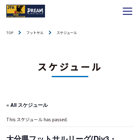
1種
社会人
TOP
フットサル
スケジュール
お知らせ
1種
大学
リーグ戦
お知らせ
2種
高校
スケジュール
カップ戦
リーグ戦
お知らせ
3種
中学
チーム一覧
カップ戦
チーム一覧
お知らせ
4種
ジュニア
その他
« All スケジュール
チーム一覧
年間スケジュール
リーグ戦
お知らせ
キッズ
委員会概要
This スケジュール has passed.
委員会概要
ダウンロード
カップ戦
各種大会
お知らせ
女子
委員会概要
大分県フットサルリーグ(Div3・
チーム一覧
過去履歴