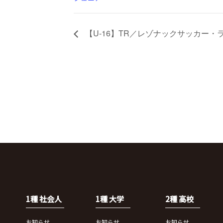
【U-16】TR／レゾナックサッカー・
1種 社会人
1種 大学
2種 高校
お知らせ
お知らせ
お知らせ