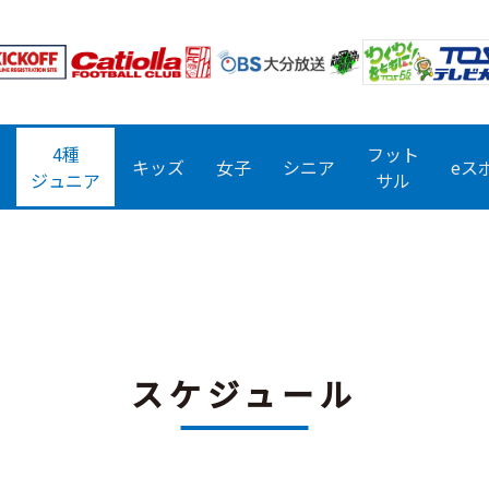
4種
フット
キッズ
女子
シニア
eス
ジュニア
サル
スケジュール