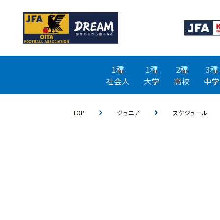
1種
1種
2種
3種
社会人
大学
高校
中学
TOP
ジュニア
スケジュール