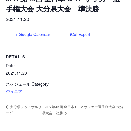
巡回指導
お知らせ
シニア
手権大会 大分県大会 準決勝
委員会概要
チーム一覧
フェスティバル
リーグ戦
お知らせ
2021.11.20
フット
サル
ダウンロード
キッズリーダー
各種大会
リーグ戦
お知らせ
+ Google Calendar
+ iCal Export
eスポーツ
大会エントリーガイド
委員会概要
県トレ
カップ戦
リーグ戦
お知らせ
パラ
委員会概要
DETAILS
国体
チーム一覧
各種大会
活動実績
お知らせ
技術
委員会
Date:
その他
委員会概要
2021.11.20
チーム一覧
委員会概要
委員会概要
お知らせ
審判
委員会
チーム一覧
スケジュール Category:
委員会概要
ジュニア
委員会概要
お知らせ
医学
委員会
委員会概要
県トレセン
大分県フットサルリ
JFA 第45回 全日本 U-12 サッカー選手権大会 大分
活動実績
お知らせ
情報委員会
ーグ
県大会 決勝
FAコーチ
委員会概要
サッカーファミリー
お知らせ
協会に
ついて