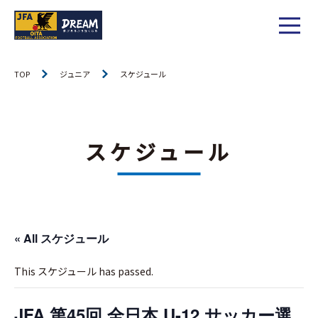
1種
社会人
TOP
ジュニア
スケジュール
お知らせ
1種
大学
リーグ戦
お知らせ
2種
高校
スケジュール
カップ戦
リーグ戦
お知らせ
3種
中学
チーム一覧
カップ戦
チーム一覧
お知らせ
4種
ジュニア
その他
« All スケジュール
チーム一覧
年間スケジュール
リーグ戦
お知らせ
キッズ
委員会概要
This スケジュール has passed.
委員会概要
ダウンロード
カップ戦
各種大会
お知らせ
女子
委員会概要
JFA 第45回 全日本 U-12 サッカー選
チーム一覧
過去履歴