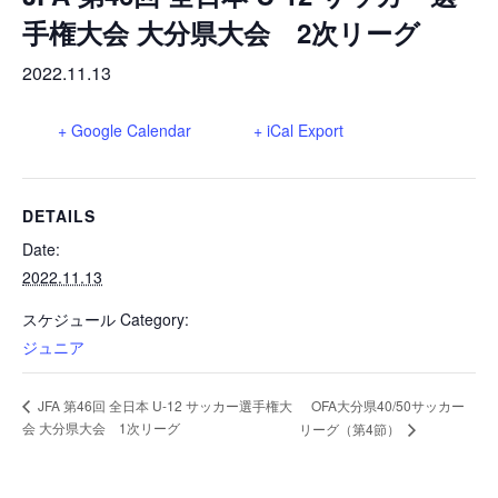
巡回指導
お知らせ
シニア
手権大会 大分県大会 2次リーグ
委員会概要
チーム一覧
フェスティバル
リーグ戦
お知らせ
2022.11.13
フット
サル
ダウンロード
キッズリーダー
各種大会
リーグ戦
お知らせ
+ Google Calendar
+ iCal Export
eスポーツ
大会エントリーガイド
委員会概要
県トレ
カップ戦
リーグ戦
お知らせ
パラ
委員会概要
DETAILS
国体
チーム一覧
各種大会
活動実績
お知らせ
技術
委員会
Date:
その他
委員会概要
2022.11.13
チーム一覧
委員会概要
委員会概要
お知らせ
審判
委員会
チーム一覧
スケジュール Category:
委員会概要
ジュニア
委員会概要
お知らせ
医学
委員会
委員会概要
県トレセン
JFA 第46回 全日本 U-12 サッカー選手権大
OFA大分県40/50サッカー
活動実績
お知らせ
情報委員会
会 大分県大会 1次リーグ
リーグ（第4節）
FAコーチ
委員会概要
サッカーファミリー
お知らせ
協会に
ついて