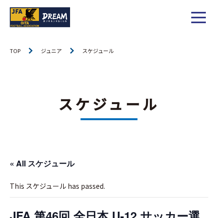
1種
社会人
TOP
ジュニア
スケジュール
お知らせ
1種
大学
リーグ戦
お知らせ
2種
高校
スケジュール
カップ戦
リーグ戦
お知らせ
3種
中学
チーム一覧
カップ戦
チーム一覧
お知らせ
4種
ジュニア
その他
« All スケジュール
チーム一覧
年間スケジュール
リーグ戦
お知らせ
キッズ
委員会概要
This スケジュール has passed.
委員会概要
ダウンロード
カップ戦
各種大会
お知らせ
女子
委員会概要
JFA 第46回 全日本 U-12 サッカー選
チーム一覧
過去履歴