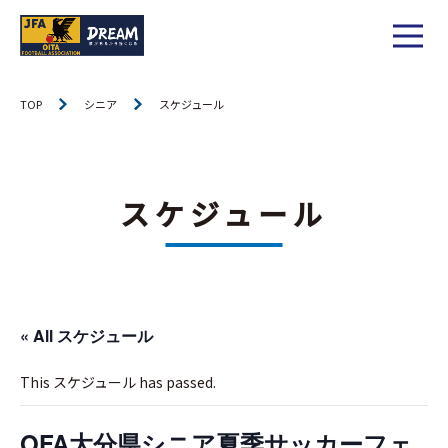
1種
社会人
TOP
シニア
スケジュール
お知らせ
1種
大学
リーグ戦
お知らせ
2種
高校
スケジュール
カップ戦
リーグ戦
お知らせ
3種
中学
チーム一覧
カップ戦
チーム一覧
お知らせ
4種
ジュニア
その他
« All スケジュール
チーム一覧
年間スケジュール
リーグ戦
お知らせ
キッズ
委員会概要
This スケジュール has passed.
委員会概要
ダウンロード
カップ戦
各種大会
お知らせ
女子
委員会概要
OFA大分県シニア夏季サッカーフェ
チーム一覧
過去履歴