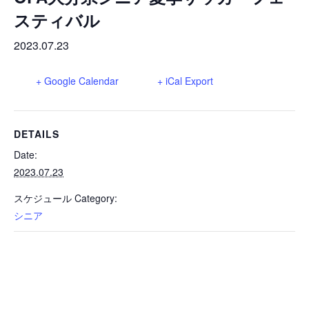
巡回指導
お知らせ
シニア
スティバル
委員会概要
チーム一覧
フェスティバル
リーグ戦
お知らせ
2023.07.23
フット
サル
ダウンロード
キッズリーダー
各種大会
リーグ戦
お知らせ
+ Google Calendar
+ iCal Export
eスポーツ
大会エントリーガイド
委員会概要
県トレ
カップ戦
リーグ戦
お知らせ
パラ
委員会概要
DETAILS
国体
チーム一覧
各種大会
活動実績
お知らせ
技術
委員会
Date:
その他
委員会概要
2023.07.23
チーム一覧
委員会概要
委員会概要
お知らせ
審判
委員会
チーム一覧
スケジュール Category:
委員会概要
シニア
委員会概要
お知らせ
医学
委員会
委員会概要
県トレセン
活動実績
お知らせ
情報委員会
FAコーチ
委員会概要
サッカーファミリー
お知らせ
協会に
ついて