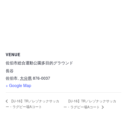
活動実績
委員会概要
協会概要
地区協会
会議
ごあいさつ
大分市サッカー協会
講習会
組織図
別府市サッカー協会
学会活動
定款
中津市サッカー協会
VENUE
沿革・歴史
規約
速杵国東地区サッカー協会
佐伯市総合運動公園多目的グラウンド
委員会概要
長谷
ガバナンスコード
豊肥地区サッカー協会
佐伯市
,
大分県
876-0037
JFA医学委員会
+ Google Map
アクセス
臼杵市サッカー協会
後援申請
【U-16】TR／レゾナックサッカ
【U-16】TR／レゾナックサッカ
津久見市サッカー協会
ー・ラグビー場Aコート
ー・ラグビー場Aコート
リンクについて
佐伯市サッカー協会
ユニフォーム広告申請