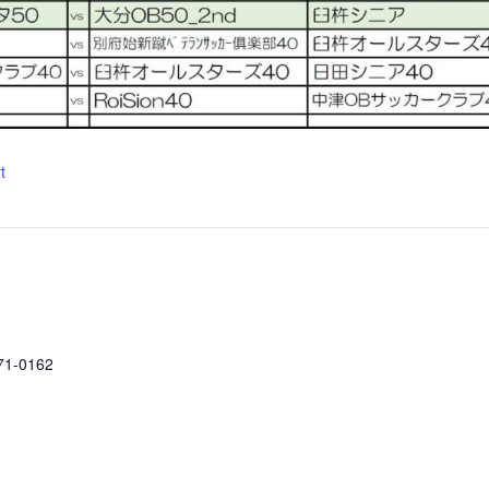
t
71-0162