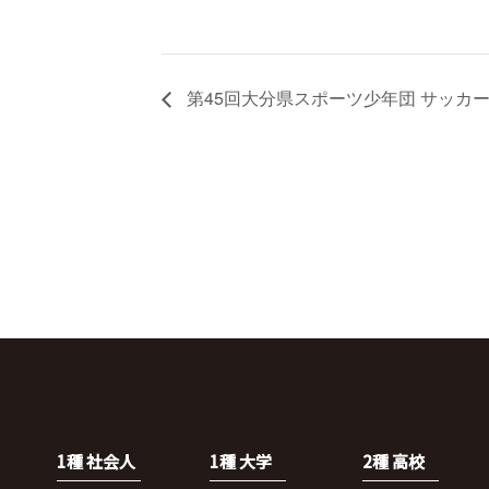
第45回大分県スポーツ少年団 サッカ
1種 社会人
1種 大学
2種 高校