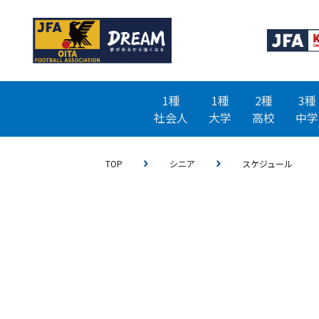
1種
1種
2種
3種
社会人
大学
高校
中学
TOP
シニア
スケジュール