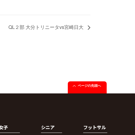
QL２部 大分トリニータvs宮崎日大
ページの先頭へ
女子
シニア
フットサル