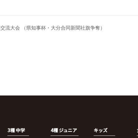
ー交流大会 （県知事杯・大分合同新聞社旗争奪）
3種 中学
4種 ジュニア
キッズ