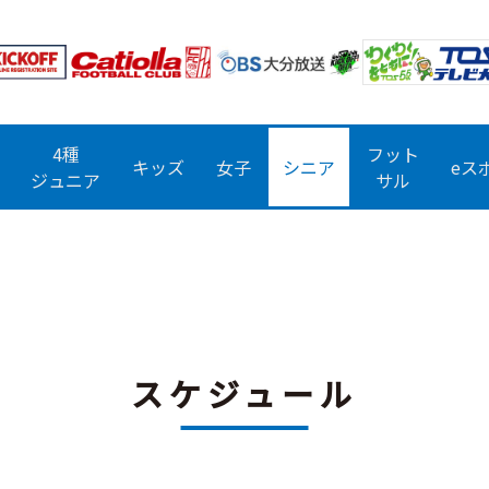
4種
フット
キッズ
女子
シニア
eス
ジュニア
サル
スケジュール