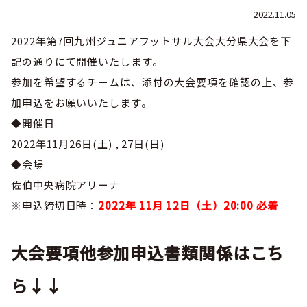
巡回指導
お知らせ
シニア
2022.11.05
社会人
委員会概要
チーム一覧
フェスティバル
リーグ戦
2022年第7回九州ジュニアフットサル大会大分県大会を下
お知らせ
フット
サル
記の通りにて開催いたします。
ダウンロード
キッズリーダー
各種大会
リーグ戦
お知らせ
eスポーツ
参加を希望するチームは、添付の大会要項を確認の上、参
大会エントリーガイド
委員会概要
県トレ
加申込をお願いいたします。
カップ戦
リーグ戦
お知らせ
パラ
◆開催日
委員会概要
国体
チーム一覧
各種大会
2022年11月26日(土) , 27日(日)
活動実績
お知らせ
技術
委員会
◆会場
その他
委員会概要
チーム一覧
委員会概要
委員会概要
佐伯中央病院アリーナ
お知らせ
審判
委員会
チーム一覧
委員会概要
※申込締切日時：
2022年 11月 12日（土）20:00 必着
委員会概要
お知らせ
医学
委員会
委員会概要
大会要項他参加申込書類関係はこち
県トレセン
活動実績
お知らせ
情報委員会
FAコーチ
ら↓↓
委員会概要
サッカーファミリー
お知らせ
協会に
ついて