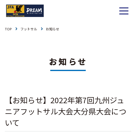
TOP
フットサル
お知らせ
1種
社会人
お知らせ
1種
大学
リーグ戦
お知らせ
お知らせ
2種
高校
カップ戦
リーグ戦
お知らせ
3種
中学
チーム一覧
カップ戦
チーム一覧
お知らせ
4種
ジュニア
【お知らせ】2022年第7回九州ジュ
その他
チーム一覧
年間スケジュール
リーグ戦
お知らせ
キッズ
ニアフットサル大会大分県大会につ
委員会概要
委員会概要
ダウンロード
カップ戦
いて
各種大会
お知らせ
女子
委員会概要
チーム一覧
過去履歴