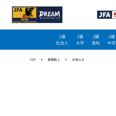
1種
1種
2種
3種
社会人
大学
高校
中学
TOP
事務局２
お知らせ