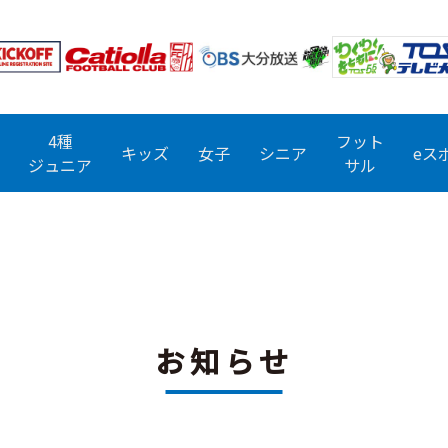
4種
フット
キッズ
女子
シニア
eス
ジュニア
サル
お知らせ