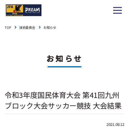
TOP
技術委員会
お知らせ
1種
社会人
お知らせ
1種
大学
リーグ戦
お知らせ
お知らせ
2種
高校
カップ戦
リーグ戦
お知らせ
3種
中学
チーム一覧
カップ戦
チーム一覧
お知らせ
4種
ジュニア
令和3年度国民体育大会 第41回九州
その他
チーム一覧
年間スケジュール
リーグ戦
お知らせ
キッズ
ブロック大会サッカー競技 大会結果
委員会概要
委員会概要
ダウンロード
カップ戦
各種大会
お知らせ
女子
2021.08.12
社会人
委員会概要
チーム一覧
過去履歴