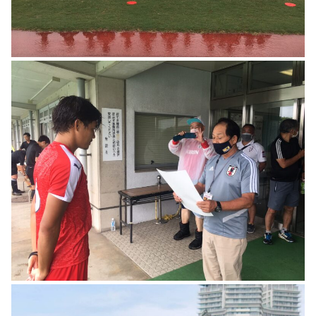
活動実績
委員会概要
協会概要
地区協会
会議
ごあいさつ
大分市サッカー協会
講習会
組織図
別府市サッカー協会
学会活動
定款
中津市サッカー協会
沿革・歴史
規約
速杵国東地区サッカー協会
委員会概要
ガバナンスコード
豊肥地区サッカー協会
JFA医学委員会
アクセス
臼杵市サッカー協会
後援申請
津久見市サッカー協会
リンクについて
佐伯市サッカー協会
ユニフォーム広告申請