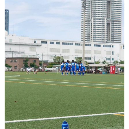
日田市サッカー協会
海外遠征申請
宇佐高田地区サッカー協会
玖珠郡サッカー協会