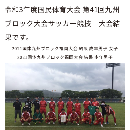
巡回指導
お知らせ
シニア
令和3年度国民体育大会 第41回九州
委員会概要
チーム一覧
フェスティバル
リーグ戦
お知らせ
フット
サル
ブロック大会サッカー競技 大会結
ダウンロード
キッズリーダー
各種大会
リーグ戦
お知らせ
eスポーツ
果です。
大会エントリーガイド
委員会概要
県トレ
カップ戦
リーグ戦
2021国体九州ブロック福岡大会 結果 成年男子 女子
お知らせ
パラ
委員会概要
国体
2021国体九州ブロック福岡大会 結果 少年男子
チーム一覧
各種大会
活動実績
お知らせ
技術
委員会
その他
委員会概要
チーム一覧
委員会概要
委員会概要
お知らせ
審判
委員会
チーム一覧
委員会概要
委員会概要
お知らせ
医学
委員会
委員会概要
県トレセン
活動実績
お知らせ
情報委員会
FAコーチ
委員会概要
サッカーファミリー
お知らせ
協会に
ついて