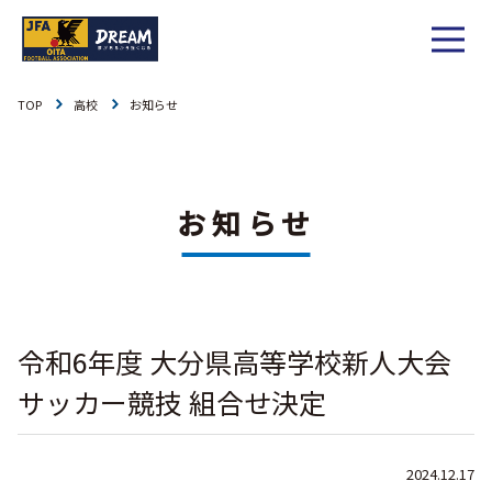
TOP
高校
お知らせ
1種
社会人
お知らせ
1種
大学
リーグ戦
お知らせ
お知らせ
2種
高校
カップ戦
リーグ戦
お知らせ
3種
中学
チーム一覧
カップ戦
チーム一覧
お知らせ
4種
ジュニア
令和6年度 大分県高等学校新人大会
その他
チーム一覧
年間スケジュール
リーグ戦
お知らせ
キッズ
サッカー競技 組合せ決定
委員会概要
委員会概要
ダウンロード
カップ戦
各種大会
お知らせ
女子
2024.12.17
社会人
委員会概要
チーム一覧
過去履歴