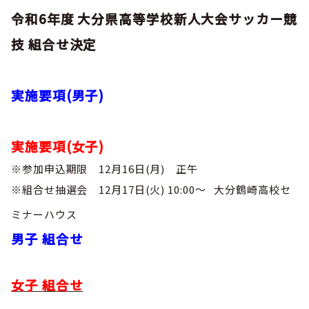
巡回指導
お知らせ
シニア
令和6年度 大分県高等学校新人大会サッカー競
委員会概要
チーム一覧
フェスティバル
リーグ戦
技 組合せ決定
お知らせ
フット
サル
ダウンロード
キッズリーダー
各種大会
リーグ戦
お知らせ
eスポーツ
実施要項(男子)
大会エントリーガイド
委員会概要
県トレ
カップ戦
リーグ戦
お知らせ
パラ
委員会概要
国体
チーム一覧
各種大会
実施要項(女子)
活動実績
お知らせ
技術
委員会
その他
※参加申込期限 12月16日(月) 正午
委員会概要
チーム一覧
委員会概要
委員会概要
お知らせ
審判
委員会
※組合せ抽選会 12月17日(火) 10:00～ 大分鶴崎高校セ
チーム一覧
委員会概要
ミナーハウス
委員会概要
お知らせ
医学
委員会
委員会概要
男子 組合せ
県トレセン
活動実績
お知らせ
情報委員会
FAコーチ
女子 組合せ
委員会概要
サッカーファミリー
お知らせ
協会に
ついて