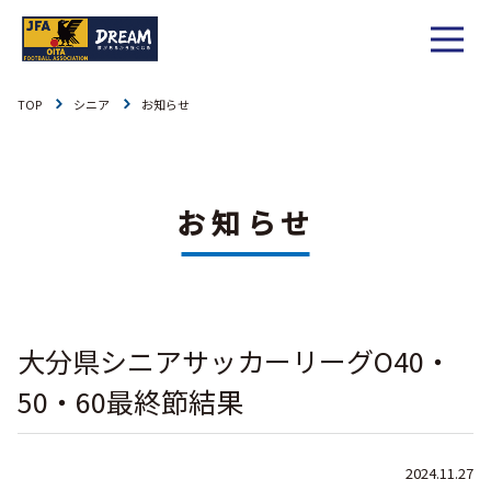
TOP
シニア
お知らせ
1種
社会人
お知らせ
1種
大学
リーグ戦
お知らせ
お知らせ
2種
高校
カップ戦
リーグ戦
お知らせ
3種
中学
チーム一覧
カップ戦
チーム一覧
お知らせ
4種
ジュニア
大分県シニアサッカーリーグO40・
その他
チーム一覧
年間スケジュール
リーグ戦
お知らせ
キッズ
50・60最終節結果
委員会概要
委員会概要
ダウンロード
カップ戦
各種大会
お知らせ
女子
2024.11.27
社会人
委員会概要
チーム一覧
過去履歴