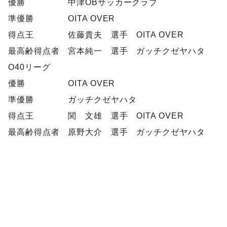
優勝 中津OBサッカークラブ
活動実績
委員会概要
協会概要
地区協会
準優勝 OITA OVER
会議
得点王 佐藤貴夫 選手 OITA OVER
ごあいさつ
大分市サッカー協会
最高齢得点者 宮本純一 選手 ガッチクゼヤハタ
講習会
組織図
別府市サッカー協会
O40リーグ
学会活動
優勝 OITA OVER
定款
中津市サッカー協会
準優勝 ガッチクゼヤハタ
沿革・歴史
規約
速杵国東地区サッカー協会
得点王 関 文雄 選手 OITA OVER
委員会概要
ガバナンスコード
最高齢得点者 原野大介 選手 ガッチクゼヤハタ
豊肥地区サッカー協会
JFA医学委員会
アクセス
臼杵市サッカー協会
後援申請
津久見市サッカー協会
リンクについて
佐伯市サッカー協会
ユニフォーム広告申請