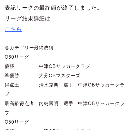
巡回指導
お知らせ
シニア
表記リーグの最終節が終了しました。
委員会概要
チーム一覧
フェスティバル
リーグ戦
お知らせ
リーグ結果詳細は
フット
サル
ダウンロード
キッズリーダー
こちら
各種大会
リーグ戦
お知らせ
eスポーツ
大会エントリーガイド
委員会概要
県トレ
カップ戦
リーグ戦
各カテゴリー最終成績
お知らせ
パラ
委員会概要
国体
O60リーグ
チーム一覧
各種大会
活動実績
お知らせ
技術
委員会
優勝 中津OBサッカークラブ
その他
委員会概要
チーム一覧
委員会概要
準優勝 大分OBマスターズ
委員会概要
お知らせ
審判
委員会
チーム一覧
得点王 清水克典 選手 中津OBサッカークラ
委員会概要
委員会概要
お知らせ
医学
委員会
ブ
委員会概要
最高齢得点者 内納國明 選手 中津OBサッカークラ
県トレセン
活動実績
お知らせ
情報委員会
ブ
FAコーチ
委員会概要
サッカーファミリー
O50リーグ
お知らせ
協会に
ついて