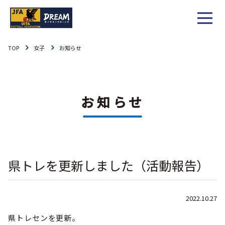
TOP
女子
お知らせ
1種
社会人
お知らせ
1種
大学
リーグ戦
お知らせ
お知らせ
2種
高校
カップ戦
リーグ戦
お知らせ
3種
中学
チーム一覧
カップ戦
チーム一覧
お知らせ
4種
ジュニア
県トレを更新しました（活動報告）
その他
チーム一覧
年間スケジュール
リーグ戦
お知らせ
キッズ
委員会概要
委員会概要
ダウンロード
カップ戦
2022.10.27
社会人
各種大会
お知らせ
女子
県トレセンを更新。
委員会概要
チーム一覧
過去履歴