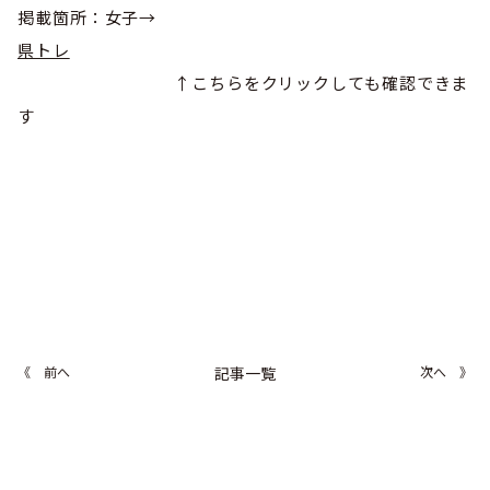
巡回指導
お知らせ
シニア
掲載箇所：女子→
委員会概要
チーム一覧
県トレ
フェスティバル
リーグ戦
お知らせ
フット
サル
↑こちらをクリックしても確認できま
ダウンロード
キッズリーダー
各種大会
す
リーグ戦
お知らせ
eスポーツ
大会エントリーガイド
委員会概要
県トレ
カップ戦
リーグ戦
お知らせ
パラ
委員会概要
国体
チーム一覧
各種大会
活動実績
お知らせ
技術
委員会
その他
委員会概要
チーム一覧
委員会概要
委員会概要
お知らせ
審判
委員会
チーム一覧
委員会概要
委員会概要
お知らせ
医学
委員会
委員会概要
《 前へ
記事一覧
次へ 》
県トレセン
活動実績
お知らせ
情報委員会
FAコーチ
委員会概要
サッカーファミリー
お知らせ
協会に
ついて