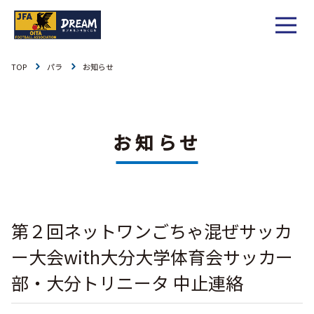
TOP
パラ
お知らせ
1種
社会人
お知らせ
1種
大学
リーグ戦
お知らせ
お知らせ
2種
高校
カップ戦
リーグ戦
お知らせ
3種
中学
チーム一覧
カップ戦
チーム一覧
お知らせ
4種
ジュニア
第２回ネットワンごちゃ混ぜサッカ
その他
チーム一覧
年間スケジュール
リーグ戦
お知らせ
キッズ
ー大会with大分大学体育会サッカー
委員会概要
委員会概要
ダウンロード
カップ戦
部・大分トリニータ 中止連絡
各種大会
お知らせ
女子
委員会概要
チーム一覧
過去履歴