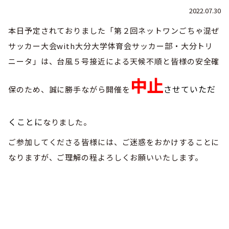
巡回指導
お知らせ
シニア
2022.07.30
社会人
委員会概要
チーム一覧
フェスティバル
リーグ戦
本日予定されておりました「第２回ネットワンごちゃ混ぜ
お知らせ
フット
サル
サッカー大会with大分大学体育会サッカー部・大分トリ
ダウンロード
キッズリーダー
各種大会
リーグ戦
お知らせ
eスポーツ
ニータ」は、台風５号接近による天候不順と皆様の安全確
大会エントリーガイド
委員会概要
県トレ
中止
カップ戦
リーグ戦
お知らせ
パラ
させていただ
保のため、誠に勝手ながら開催を
委員会概要
国体
チーム一覧
各種大会
活動実績
お知らせ
技術
委員会
くことに
なりました。
その他
委員会概要
チーム一覧
委員会概要
委員会概要
お知らせ
審判
委員会
ご参加してくださる皆様には、ご迷惑をおかけすることに
チーム一覧
委員会概要
なりますが、ご理解の程よろしくお願いいたします。
委員会概要
お知らせ
医学
委員会
委員会概要
県トレセン
活動実績
お知らせ
情報委員会
FAコーチ
委員会概要
サッカーファミリー
お知らせ
協会に
ついて