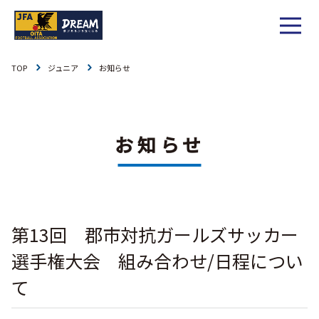
TOP
ジュニア
お知らせ
1種
社会人
お知らせ
1種
大学
リーグ戦
お知らせ
お知らせ
2種
高校
カップ戦
リーグ戦
お知らせ
3種
中学
チーム一覧
カップ戦
チーム一覧
お知らせ
4種
ジュニア
第13回 郡市対抗ガールズサッカー
その他
チーム一覧
年間スケジュール
リーグ戦
お知らせ
キッズ
選手権大会 組み合わせ/日程につい
委員会概要
委員会概要
ダウンロード
カップ戦
て
各種大会
お知らせ
女子
委員会概要
チーム一覧
過去履歴