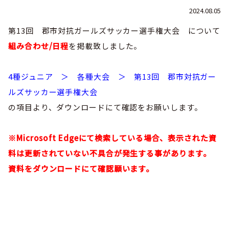
巡回指導
お知らせ
シニア
2024.08.05
社会人
委員会概要
チーム一覧
フェスティバル
リーグ戦
第13回 郡市対抗ガールズサッカー選手権大会 について
お知らせ
フット
サル
組み合わせ/日程
を掲載致しました。
ダウンロード
キッズリーダー
各種大会
リーグ戦
お知らせ
eスポーツ
大会エントリーガイド
委員会概要
県トレ
4種ジュニア ＞ 各種大会 ＞ 第13回 郡市対抗ガー
カップ戦
リーグ戦
お知らせ
パラ
ルズサッカー選手権大会
委員会概要
国体
チーム一覧
各種大会
の項目より、ダウンロードにて確認をお願いします。
活動実績
お知らせ
技術
委員会
その他
委員会概要
チーム一覧
委員会概要
委員会概要
※Microsoft Edgeにて検索している場合、表示された資
お知らせ
審判
委員会
チーム一覧
委員会概要
料は更新されていない不具合が発生する事があります。
委員会概要
お知らせ
医学
委員会
資料をダウンロードにて確認願います。
委員会概要
県トレセン
活動実績
お知らせ
情報委員会
FAコーチ
委員会概要
サッカーファミリー
お知らせ
協会に
ついて