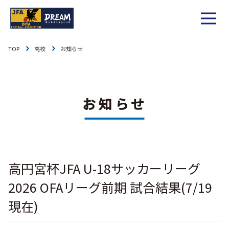
TOP
高校
お知らせ
1種
社会人
お知らせ
1種
大学
リーグ戦
お知らせ
お知らせ
2種
高校
カップ戦
リーグ戦
お知らせ
3種
中学
チーム一覧
カップ戦
チーム一覧
お知らせ
4種
ジュニア
高円宮杯JFA U-18サッカーリーグ
その他
チーム一覧
年間スケジュール
リーグ戦
お知らせ
キッズ
2026 OFAリーグ前期 試合結果(7/19
委員会概要
委員会概要
ダウンロード
カップ戦
現在)
各種大会
お知らせ
女子
委員会概要
チーム一覧
過去履歴