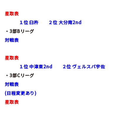
活動実績
委員会概要
協会概要
地区協会
星取表
会議
１位 臼杵 ２位 大分南2nd
ごあいさつ
大分市サッカー協会
・3部Bリーグ
講習会
組織図
別府市サッカー協会
対戦表
学会活動
定款
中津市サッカー協会
星取表
沿革・歴史
規約
速杵国東地区サッカー協会
１位 中津東2nd ２位 ヴェルスパ宇佐
委員会概要
・3部Cリーグ
ガバナンスコード
豊肥地区サッカー協会
対戦表
JFA医学委員会
アクセス
臼杵市サッカー協会
(日程変更あり)
星取表
後援申請
津久見市サッカー協会
リンクについて
佐伯市サッカー協会
ユニフォーム広告申請