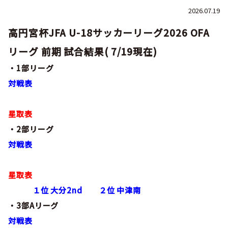
巡回指導
お知らせ
シニア
2026.07.19
社会人
委員会概要
チーム一覧
フェスティバル
リーグ戦
高円宮杯JFA U-18サッカーリーグ2026 OFA
お知らせ
フット
サル
ダウンロード
キッズリーダー
リーグ 前期 試合結果( 7/19現在)
各種大会
リーグ戦
お知らせ
eスポーツ
・1部リーグ
大会エントリーガイド
委員会概要
県トレ
カップ戦
リーグ戦
対戦表
お知らせ
パラ
委員会概要
国体
チーム一覧
各種大会
活動実績
お知らせ
技術
委員会
星取表
その他
委員会概要
チーム一覧
・2部リーグ
委員会概要
委員会概要
お知らせ
審判
委員会
対戦表
チーム一覧
委員会概要
委員会概要
お知らせ
医学
委員会
委員会概要
星取表
県トレセン
活動実績
１位 大分2nd ２位 中津南
お知らせ
情報委員会
・3部Aリーグ
FAコーチ
委員会概要
サッカーファミリー
お知らせ
協会に
ついて
対戦表