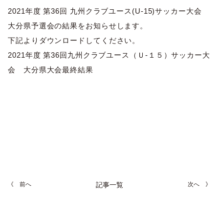
巡回指導
お知らせ
シニア
2021年度 第36回 九州クラブユース(U-15)サッカー大会
委員会概要
チーム一覧
フェスティバル
大分県予選会の結果をお知らせします。
リーグ戦
お知らせ
フット
サル
下記よりダウンロードしてください。
ダウンロード
キッズリーダー
各種大会
リーグ戦
2021年度 第36回九州クラブユース（Ｕ-１５）サッカー大
お知らせ
eスポーツ
大会エントリーガイド
会 大分県大会最終結果
委員会概要
県トレ
カップ戦
リーグ戦
お知らせ
パラ
委員会概要
国体
チーム一覧
各種大会
活動実績
お知らせ
技術
委員会
その他
委員会概要
チーム一覧
委員会概要
委員会概要
お知らせ
審判
委員会
チーム一覧
委員会概要
委員会概要
お知らせ
医学
委員会
委員会概要
県トレセン
活動実績
お知らせ
情報委員会
《 前へ
記事一覧
次へ 》
FAコーチ
委員会概要
サッカーファミリー
お知らせ
協会に
ついて