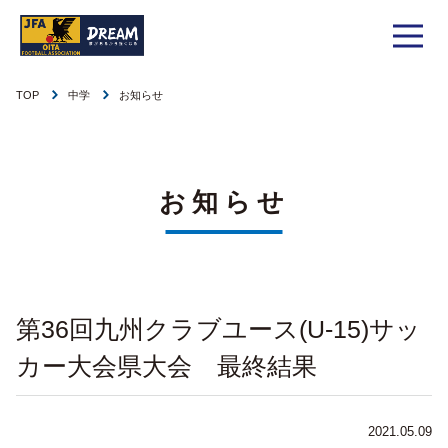
TOP
中学
お知らせ
1種
社会人
お知らせ
1種
大学
リーグ戦
お知らせ
お知らせ
2種
高校
カップ戦
リーグ戦
お知らせ
3種
中学
チーム一覧
カップ戦
チーム一覧
お知らせ
4種
ジュニア
第36回九州クラブユース(U-15)サッ
その他
チーム一覧
年間スケジュール
リーグ戦
お知らせ
キッズ
カー大会県大会 最終結果
委員会概要
委員会概要
ダウンロード
カップ戦
各種大会
お知らせ
女子
2021.05.09
社会人
委員会概要
チーム一覧
過去履歴