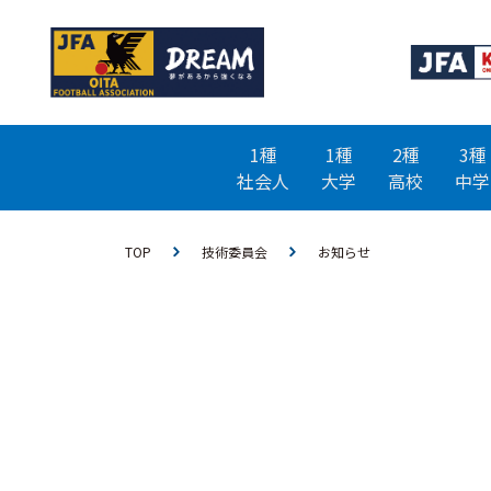
1種
1種
2種
3種
社会人
大学
高校
中学
TOP
技術委員会
お知らせ