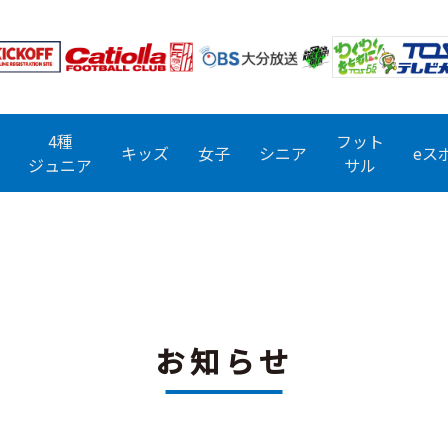
4種
フット
キッズ
女子
シニア
eス
ジュニア
サル
お知らせ