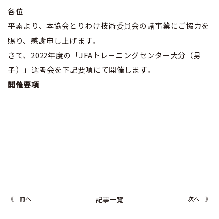
巡回指導
お知らせ
シニア
各位
委員会概要
チーム一覧
フェスティバル
平素より、本協会とりわけ技術委員会の諸事業にご協力を
リーグ戦
お知らせ
フット
サル
賜り、感謝申し上げます。
ダウンロード
キッズリーダー
各種大会
リーグ戦
さて、2022年度の「JFAトレーニングセンター大分（男
お知らせ
eスポーツ
大会エントリーガイド
子）」選考会を下記要項にて開催します。
委員会概要
県トレ
カップ戦
リーグ戦
お知らせ
パラ
開催要項
委員会概要
国体
チーム一覧
各種大会
活動実績
お知らせ
技術
委員会
その他
委員会概要
チーム一覧
委員会概要
委員会概要
お知らせ
審判
委員会
チーム一覧
委員会概要
委員会概要
お知らせ
医学
委員会
委員会概要
県トレセン
活動実績
お知らせ
情報委員会
《 前へ
記事一覧
次へ 》
FAコーチ
委員会概要
サッカーファミリー
お知らせ
協会に
ついて