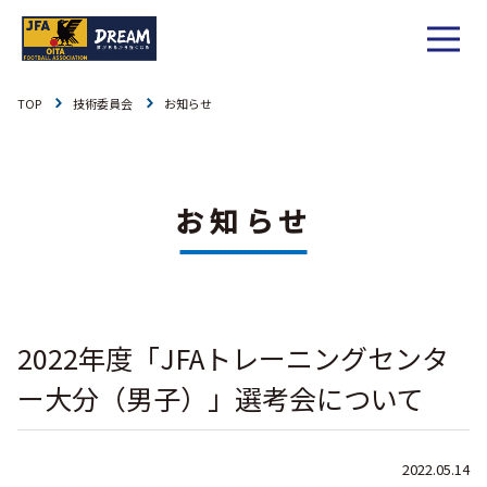
TOP
技術委員会
お知らせ
1種
社会人
お知らせ
1種
大学
リーグ戦
お知らせ
お知らせ
2種
高校
カップ戦
リーグ戦
お知らせ
3種
中学
チーム一覧
カップ戦
チーム一覧
お知らせ
4種
ジュニア
2022年度「JFAトレーニングセンタ
その他
チーム一覧
年間スケジュール
リーグ戦
お知らせ
キッズ
ー大分（男子）」選考会について
委員会概要
委員会概要
ダウンロード
カップ戦
各種大会
お知らせ
女子
2022.05.14
社会人
委員会概要
チーム一覧
過去履歴