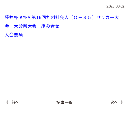
巡回指導
お知らせ
シニア
2023.09.02
社会人
委員会概要
チーム一覧
フェスティバル
リーグ戦
藤井杯 KYFA 第16回九州社会人（Ｏ－３５）サッカー大
お知らせ
フット
サル
会 大分県大会 組み合せ
ダウンロード
キッズリーダー
各種大会
リーグ戦
お知らせ
eスポーツ
大会要項
大会エントリーガイド
委員会概要
県トレ
カップ戦
リーグ戦
お知らせ
パラ
委員会概要
国体
チーム一覧
各種大会
活動実績
お知らせ
技術
委員会
その他
委員会概要
チーム一覧
委員会概要
委員会概要
お知らせ
審判
委員会
チーム一覧
委員会概要
委員会概要
お知らせ
医学
委員会
委員会概要
《 前へ
記事一覧
次へ 》
県トレセン
活動実績
お知らせ
情報委員会
FAコーチ
委員会概要
サッカーファミリー
お知らせ
協会に
ついて