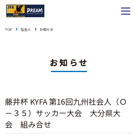
TOP
社会人
お知らせ
1種
社会人
お知らせ
1種
大学
リーグ戦
お知らせ
お知らせ
2種
高校
カップ戦
リーグ戦
お知らせ
3種
中学
チーム一覧
カップ戦
チーム一覧
お知らせ
4種
ジュニア
藤井杯 KYFA 第16回九州社会人（Ｏ
その他
チーム一覧
年間スケジュール
リーグ戦
お知らせ
キッズ
－３５）サッカー大会 大分県大
委員会概要
委員会概要
ダウンロード
カップ戦
会 組み合せ
各種大会
お知らせ
女子
委員会概要
チーム一覧
過去履歴