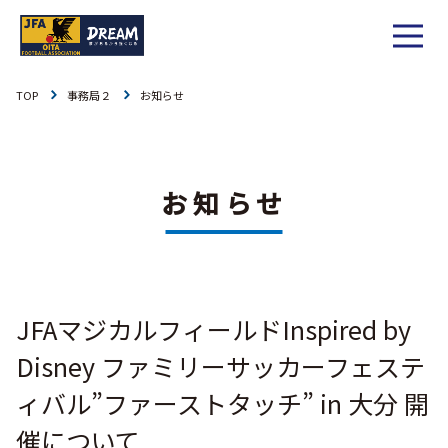
TOP
事務局２
お知らせ
1種
社会人
お知らせ
1種
大学
リーグ戦
お知らせ
お知らせ
2種
高校
カップ戦
リーグ戦
お知らせ
3種
中学
チーム一覧
カップ戦
チーム一覧
お知らせ
4種
ジュニア
JFAマジカルフィールドInspired by
その他
チーム一覧
年間スケジュール
リーグ戦
お知らせ
キッズ
Disney ファミリーサッカーフェステ
委員会概要
委員会概要
ダウンロード
カップ戦
ィバル”ファーストタッチ” in 大分 開
各種大会
お知らせ
女子
催について
委員会概要
チーム一覧
過去履歴