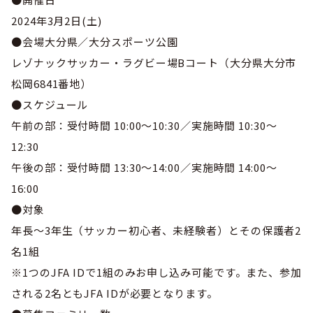
日田市サッカー協会
2024年3月2日(土)
海外遠征申請
宇佐高田地区サッカー協会
●会場大分県／大分スポーツ公園
レゾナックサッカー・ラグビー場Bコート（大分県大分市
玖珠郡サッカー協会
松岡6841番地）
●スケジュール
午前の部：受付時間 10:00～10:30／実施時間 10:30～
12:30
午後の部：受付時間 13:30～14:00／実施時間 14:00～
16:00
●対象
年長～3年生（サッカー初心者、未経験者）とその保護者2
名1組
※1つのJFA IDで1組のみお申し込み可能です。また、参加
される2名ともJFA IDが必要となります。