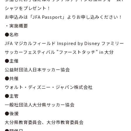
活動実績
委員会概要
シャツをプレゼント！
協会概要
地区協会
お申込みは「JFA Passport」よりお申し込みください！
会議
ごあいさつ
大分市サッカー協会
・実施概要
講習会
●名称
組織図
別府市サッカー協会
JFA マジカルフィールド Inspired by Disney ファミリー
学会活動
定款
中津市サッカー協会
サッカーフェスティバル ”ファーストタッチ” in 大分
沿革・歴史
●主催
規約
速杵国東地区サッカー協会
公益財団法人日本サッカー協会
委員会概要
ガバナンスコード
豊肥地区サッカー協会
●共催
JFA医学委員会
ウォルト・ディズニー・ジャパン株式会社
アクセス
臼杵市サッカー協会
●主管
後援申請
一般社団法人大分県サッカー協会
津久見市サッカー協会
●後援
リンクについて
佐伯市サッカー協会
大分県教育委員会、大分市教育委員会
ユニフォーム広告申請
●開催日