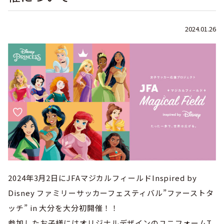
巡回指導
お知らせ
シニア
委員会概要
チーム一覧
フェスティバル
リーグ戦
2024.01.26
社会人
お知らせ
フット
サル
ダウンロード
キッズリーダー
各種大会
リーグ戦
お知らせ
eスポーツ
大会エントリーガイド
委員会概要
県トレ
カップ戦
リーグ戦
お知らせ
パラ
委員会概要
国体
チーム一覧
各種大会
活動実績
お知らせ
技術
委員会
その他
委員会概要
チーム一覧
委員会概要
委員会概要
お知らせ
審判
委員会
チーム一覧
委員会概要
委員会概要
お知らせ
医学
委員会
委員会概要
2024年3月2日にJFAマジカルフィールドInspired by
県トレセン
活動実績
お知らせ
情報委員会
Disney ファミリーサッカーフェスティバル”ファーストタ
FAコーチ
委員会概要
ッチ” in 大分を大分初開催！！
サッカーファミリー
お知らせ
協会に
ついて
参加したお子様にはオリジナルデザインのユニフォームT