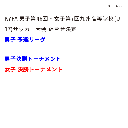
巡回指導
お知らせ
シニア
2025.02.06
社会人
委員会概要
チーム一覧
フェスティバル
リーグ戦
KYFA 男子第46回・女子第7回九州高等学校(U-
お知らせ
フット
サル
ダウンロード
キッズリーダー
17)サッカー大会 組合せ決定
各種大会
リーグ戦
お知らせ
eスポーツ
男子 予選リーグ
大会エントリーガイド
委員会概要
県トレ
カップ戦
リーグ戦
お知らせ
パラ
委員会概要
国体
チーム一覧
男子決勝トーナメント
各種大会
活動実績
お知らせ
技術
委員会
女子 決勝トーナメント
その他
委員会概要
チーム一覧
委員会概要
委員会概要
お知らせ
審判
委員会
チーム一覧
委員会概要
委員会概要
お知らせ
医学
委員会
委員会概要
県トレセン
活動実績
お知らせ
情報委員会
FAコーチ
委員会概要
サッカーファミリー
お知らせ
協会に
ついて