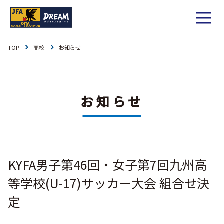
TOP
高校
お知らせ
1種
社会人
お知らせ
1種
大学
リーグ戦
お知らせ
お知らせ
2種
高校
カップ戦
リーグ戦
お知らせ
3種
中学
チーム一覧
カップ戦
チーム一覧
お知らせ
4種
ジュニア
KYFA男子第46回・女子第7回九州高
その他
チーム一覧
年間スケジュール
リーグ戦
お知らせ
キッズ
等学校(U-17)サッカー大会 組合せ決
委員会概要
委員会概要
ダウンロード
カップ戦
定
各種大会
お知らせ
女子
委員会概要
チーム一覧
過去履歴