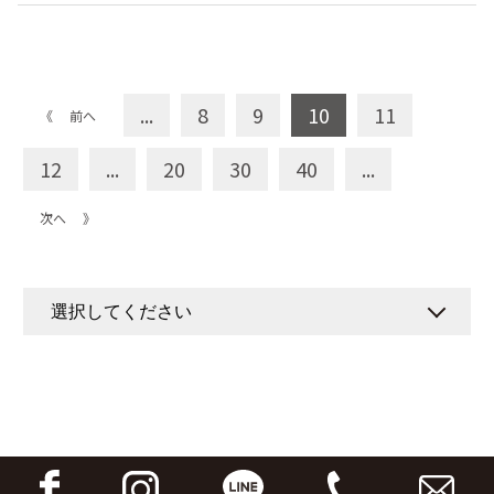
活動実績
委員会概要
協会概要
地区協会
会議
ごあいさつ
大分市サッカー協会
...
8
9
10
11
《 前へ
講習会
組織図
別府市サッカー協会
12
...
20
30
40
...
学会活動
定款
中津市サッカー協会
次へ 》
沿革・歴史
規約
速杵国東地区サッカー協会
委員会概要
ガバナンスコード
豊肥地区サッカー協会
JFA医学委員会
アクセス
臼杵市サッカー協会
後援申請
津久見市サッカー協会
リンクについて
佐伯市サッカー協会
ユニフォーム広告申請