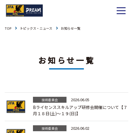
TOP
トピックス・ニュース
お知らせ一覧
1種
社会人
お知らせ
1種
大学
リーグ戦
お知らせ一覧
お知らせ
2種
高校
カップ戦
リーグ戦
お知らせ
3種
中学
チーム一覧
カップ戦
チーム一覧
お知らせ
4種
ジュニア
その他
2026.06.05
チーム一覧
技術委員会
年間スケジュール
リーグ戦
お知らせ
キッズ
Bライセンススキルアップ研修会開催について【７
委員会概要
月１８日(土)～１９(日)】
委員会概要
ダウンロード
カップ戦
各種大会
お知らせ
女子
2026.06.02
技術委員会
委員会概要
チーム一覧
過去履歴