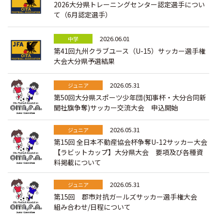
巡回指導
2026大分県トレーニングセンター認定選手につい
お知らせ
シニア
て（6月認定選手）
委員会概要
チーム一覧
フェスティバル
リーグ戦
お知らせ
フット
サル
2026.06.01
中学
ダウンロード
キッズリーダー
各種大会
第41回九州クラブユース（U-15）サッカー選手権
リーグ戦
お知らせ
eスポーツ
大会大分県予選結果
大会エントリーガイド
委員会概要
県トレ
カップ戦
リーグ戦
お知らせ
パラ
2026.05.31
ジュニア
委員会概要
国体
チーム一覧
第50回大分県スポーツ少年団(知事杯・大分合同新
各種大会
活動実績
お知らせ
技術
委員会
聞社旗争奪)サッカー交流大会 申込開始
その他
委員会概要
チーム一覧
委員会概要
委員会概要
2026.05.31
ジュニア
お知らせ
審判
委員会
チーム一覧
第15回 全日本不動産協会杯争奪U-12サッカー大会
委員会概要
【ラビットカップ】大分県大会 要項及び各種資
委員会概要
お知らせ
医学
委員会
委員会概要
料掲載について
県トレセン
活動実績
お知らせ
情報委員会
2026.05.31
ジュニア
第15回 郡市対抗ガールズサッカー選手権大会
FAコーチ
委員会概要
サッカーファミリー
お知らせ
組み合わせ/日程について
協会に
ついて