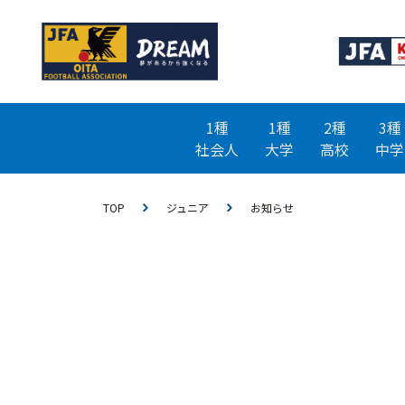
1種
1種
2種
3種
社会人
大学
高校
中学
TOP
ジュニア
お知らせ