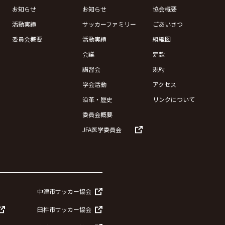
お知らせ
お知らせ
協会概要
活動実績
サッカーファミリー
ごあいさつ
委員会概要
活動実績
組織図
会議
定款
講習会
規約
学会活動
アクセス
沿革・歴史
リンクについて
委員会概要
JFA医学委員会
中津市サッカー協会
臼杵市サッカー協会