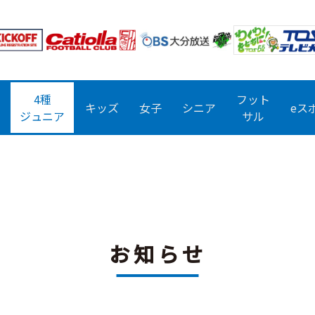
4種
フット
キッズ
女子
シニア
eス
ジュニア
サル
お知らせ