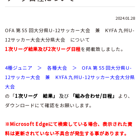
巡回指導
お知らせ
シニア
委員会概要
チーム一覧
フェスティバル
リーグ戦
2024.01.28
社会人
お知らせ
フット
サル
ダウンロード
OFA 第 55 回大分県U-12サッカー大会 兼 KYFA 九州U-
キッズリーダー
各種大会
リーグ戦
お知らせ
eスポーツ
12サッカー大会大分県大会 について
大会エントリーガイド
委員会概要
県トレ
カップ戦
1次リーグ結果及び2次リーグ日程
を掲載致しました。
リーグ戦
お知らせ
パラ
委員会概要
国体
チーム一覧
各種大会
活動実績
4種ジュニア ＞ 各種大会 ＞ OFA 第 55 回大分県U-
お知らせ
技術
委員会
その他
12サッカー大会 兼 KYFA 九州U-12サッカー大会大分県
委員会概要
チーム一覧
委員会概要
委員会概要
お知らせ
審判
委員会
大会
チーム一覧
委員会概要
の「
1次リーグ 結果」
及び
「組み合わせ/日程」
より、
委員会概要
お知らせ
医学
委員会
委員会概要
ダウンロードにて確認をお願いします。
県トレセン
活動実績
お知らせ
情報委員会
※Microsoft Edgeにて検索している場合、表示された資
FAコーチ
委員会概要
サッカーファミリー
料は更新されていない不具合が発生する事があります。
お知らせ
協会に
ついて