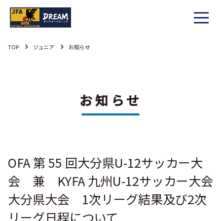
TOP
ジュニア
お知らせ
1種
社会人
お知らせ
1種
大学
リーグ戦
お知らせ
お知らせ
2種
高校
カップ戦
リーグ戦
お知らせ
3種
中学
チーム一覧
カップ戦
チーム一覧
お知らせ
4種
ジュニア
OFA 第 55 回大分県U-12サッカー大
その他
チーム一覧
年間スケジュール
リーグ戦
お知らせ
キッズ
会 兼 KYFA 九州U-12サッカー大会
委員会概要
委員会概要
ダウンロード
カップ戦
大分県大会 1次リーグ結果及び2次
各種大会
お知らせ
女子
リーグ日程について
委員会概要
チーム一覧
過去履歴