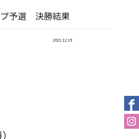
ープ予選 決勝結果
2021.12.19
勝）