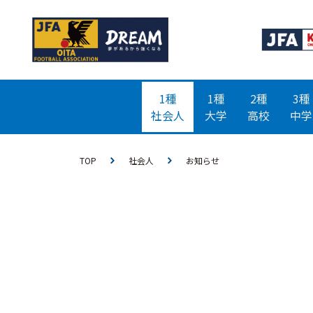
1種
1種
2種
3種
社会人
大学
高校
中学
TOP
社会人
お知らせ