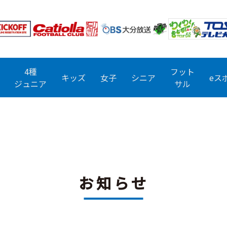
4種
フット
キッズ
女子
シニア
eス
ジュニア
サル
お知らせ