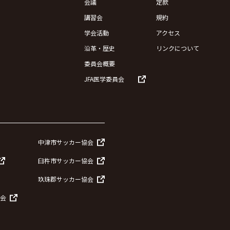
会議
定款
講習会
規約
学会活動
アクセス
沿革・歴史
リンクについて
委員会概要
JFA医学委員会
中津市サッカー協会
臼杵市サッカー協会
玖珠郡サッカー協会
会