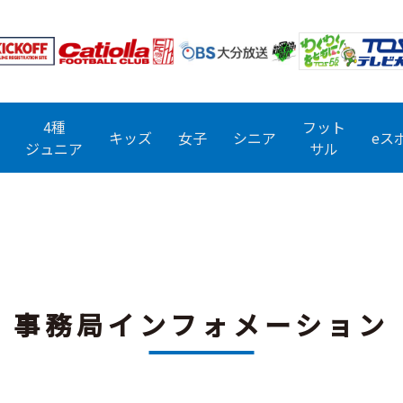
4種
フット
キッズ
女子
シニア
eス
ジュニア
サル
事務局インフォメーション