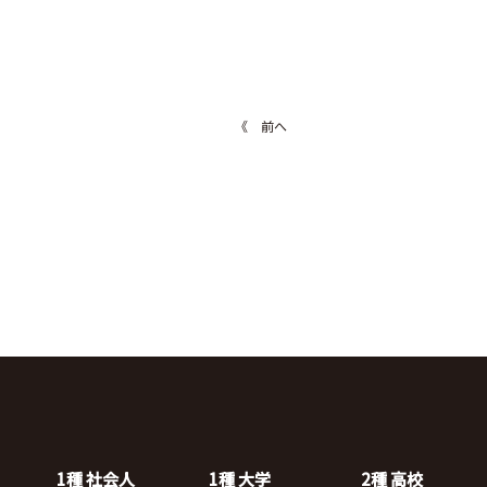
《 前へ
1種 社会人
1種 大学
2種 高校