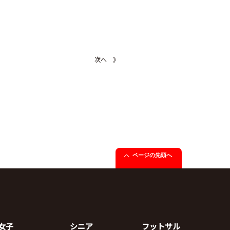
次へ 》
ページの先頭へ
女子
シニア
フットサル