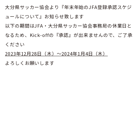
巡回指導
お知らせ
シニア
大分県サッカー協会より『年末年始のJFA登録承認スケジ
委員会概要
チーム一覧
フェスティバル
ュールについて』お知らせ致します
リーグ戦
お知らせ
フット
サル
以下の期間はJFA・大分県サッカー協会事務局の休業日と
ダウンロード
キッズリーダー
各種大会
リーグ戦
なるため、Kick-offの『承認』が出来ませんので、ご了承
お知らせ
eスポーツ
大会エントリーガイド
ください
委員会概要
県トレ
カップ戦
リーグ戦
お知らせ
パラ
2023年12月28日（木）～2024年1月4日（木）
委員会概要
国体
チーム一覧
よろしくお願いします
各種大会
活動実績
お知らせ
技術
委員会
その他
委員会概要
チーム一覧
委員会概要
委員会概要
お知らせ
審判
委員会
チーム一覧
委員会概要
委員会概要
お知らせ
医学
委員会
委員会概要
県トレセン
活動実績
お知らせ
情報委員会
FAコーチ
委員会概要
サッカーファミリー
お知らせ
協会に
ついて