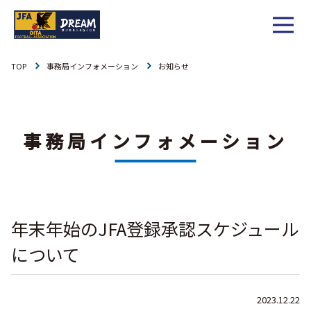
TOP
事務局インフォメーション
お知らせ
1種
社会人
お知らせ
1種
大学
リーグ戦
事務局インフォメーション
お知らせ
2種
高校
カップ戦
リーグ戦
お知らせ
3種
中学
チーム一覧
カップ戦
チーム一覧
お知らせ
4種
ジュニア
年末年始のJFA登録承認スケジュール
その他
チーム一覧
年間スケジュール
リーグ戦
お知らせ
キッズ
について
委員会概要
委員会概要
ダウンロード
カップ戦
各種大会
お知らせ
女子
2023.12.22
社会人
委員会概要
チーム一覧
過去履歴