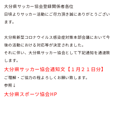
巡回指導
お知らせ
シニア
大分県サッカー協会登録関係者各位
委員会概要
チーム一覧
フェスティバル
日頃よりサッカー活動にご尽力頂き誠にありがとうござい
リーグ戦
お知らせ
フット
サル
ます。
ダウンロード
キッズリーダー
各種大会
リーグ戦
お知らせ
eスポーツ
大会エントリーガイド
委員会概要
大分県新型コロナウイルス感染症対策本部会議において今
県トレ
カップ戦
リーグ戦
お知らせ
パラ
後の活動における対応等が決定されました。
委員会概要
国体
チーム一覧
それに伴い、大分県サッカー協会として下記通知を通達致
各種大会
活動実績
お知らせ
技術
委員会
します。
その他
委員会概要
チーム一覧
委員会概要
委員会概要
大分県サッカー協会通知文【１月２１日分】
お知らせ
審判
委員会
チーム一覧
委員会概要
ご理解・ご協力の程よろしくお願い致します。
委員会概要
お知らせ
医学
委員会
参照↓
委員会概要
大分県スポーツ協会HP
県トレセン
活動実績
お知らせ
情報委員会
FAコーチ
委員会概要
サッカーファミリー
お知らせ
協会に
ついて