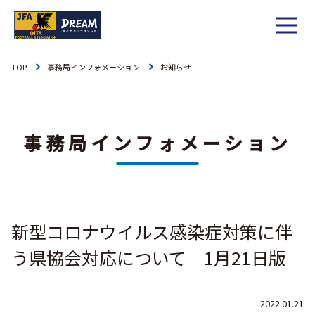
TOP
事務局インフォメーション
お知らせ
1種
社会人
お知らせ
1種
大学
リーグ戦
事務局インフォメーション
お知らせ
2種
高校
カップ戦
リーグ戦
お知らせ
3種
中学
チーム一覧
カップ戦
チーム一覧
お知らせ
4種
ジュニア
新型コロナウイルス感染症対策に伴
その他
チーム一覧
年間スケジュール
リーグ戦
お知らせ
キッズ
う県協会対応について 1月21日版
委員会概要
委員会概要
ダウンロード
カップ戦
各種大会
お知らせ
女子
2022.01.21
社会人
委員会概要
チーム一覧
過去履歴