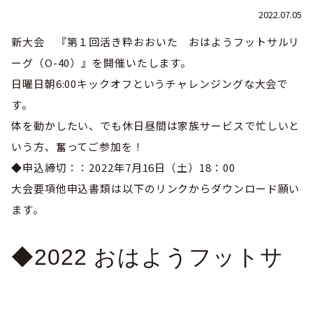
巡回指導
お知らせ
シニア
2022.07.05
社会人
委員会概要
チーム一覧
フェスティバル
リーグ戦
新大会 『第１回活き粋おおいた おはようフットサルリ
お知らせ
フット
サル
ーグ（O-40）』を開催いたします。
ダウンロード
キッズリーダー
各種大会
リーグ戦
お知らせ
eスポーツ
日曜日朝6:00キックオフというチャレンジングな大会で
大会エントリーガイド
委員会概要
県トレ
す。
カップ戦
リーグ戦
お知らせ
パラ
体を動かしたい、でも休日昼間は家族サービスで忙しいと
委員会概要
国体
チーム一覧
各種大会
いう方、奮ってご参加を！
活動実績
お知らせ
技術
委員会
◆申込締切：：2022年7月16日（土）18：00
その他
委員会概要
チーム一覧
委員会概要
委員会概要
大会要項他申込書類は以下のリンクからダウンロード願い
お知らせ
審判
委員会
チーム一覧
委員会概要
ます。
委員会概要
お知らせ
医学
委員会
委員会概要
◆2022 おはようフットサ
県トレセン
活動実績
お知らせ
情報委員会
FAコーチ
委員会概要
サッカーファミリー
お知らせ
協会に
ついて