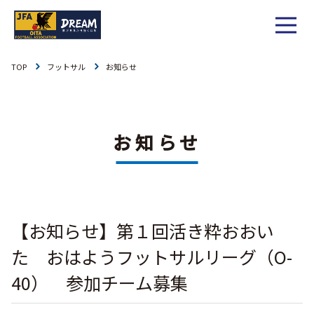
TOP
フットサル
お知らせ
1種
社会人
お知らせ
1種
大学
リーグ戦
お知らせ
お知らせ
2種
高校
カップ戦
リーグ戦
お知らせ
3種
中学
チーム一覧
カップ戦
チーム一覧
お知らせ
4種
ジュニア
【お知らせ】第１回活き粋おおい
その他
チーム一覧
年間スケジュール
リーグ戦
お知らせ
キッズ
た おはようフットサルリーグ（O-
委員会概要
委員会概要
ダウンロード
カップ戦
40） 参加チーム募集
各種大会
お知らせ
女子
委員会概要
チーム一覧
過去履歴