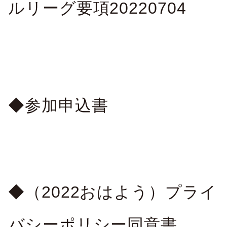
ルリーグ要項20220704
活動実績
委員会概要
協会概要
地区協会
会議
ごあいさつ
大分市サッカー協会
講習会
組織図
別府市サッカー協会
学会活動
定款
中津市サッカー協会
◆参加申込書
沿革・歴史
規約
速杵国東地区サッカー協会
委員会概要
ガバナンスコード
豊肥地区サッカー協会
JFA医学委員会
アクセス
臼杵市サッカー協会
後援申請
津久見市サッカー協会
◆（2022おはよう）プライ
リンクについて
佐伯市サッカー協会
バシーポリシー同意書
ユニフォーム広告申請