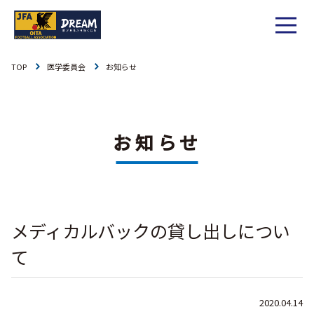
TOP
医学委員会
お知らせ
1種
社会人
お知らせ
1種
大学
リーグ戦
お知らせ
お知らせ
2種
高校
カップ戦
リーグ戦
お知らせ
3種
中学
チーム一覧
カップ戦
チーム一覧
お知らせ
4種
ジュニア
メディカルバックの貸し出しについ
その他
チーム一覧
年間スケジュール
リーグ戦
お知らせ
キッズ
て
委員会概要
委員会概要
ダウンロード
カップ戦
各種大会
お知らせ
女子
2020.04.14
社会人
委員会概要
チーム一覧
過去履歴