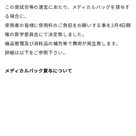
巡回指導
お知らせ
シニア
この度試合等の運営にあたり、メディカルバッグを貸与す
委員会概要
チーム一覧
フェスティバル
る場合に、
リーグ戦
お知らせ
フット
サル
使用者の皆様に使用料のご負担をお願いする事を2月4日開
ダウンロード
キッズリーダー
各種大会
リーグ戦
催の医学委員会にて決定致しました。
お知らせ
eスポーツ
大会エントリーガイド
備品管理及び消耗品の補充等で費用が発生致します。
委員会概要
県トレ
カップ戦
リーグ戦
お知らせ
パラ
詳細は以下をご参照下さい。
委員会概要
国体
チーム一覧
各種大会
活動実績
お知らせ
技術
委員会
メディカルバック貸与について
その他
委員会概要
チーム一覧
委員会概要
委員会概要
お知らせ
審判
委員会
チーム一覧
委員会概要
委員会概要
お知らせ
医学
委員会
委員会概要
県トレセン
活動実績
お知らせ
情報委員会
FAコーチ
委員会概要
サッカーファミリー
お知らせ
協会に
ついて