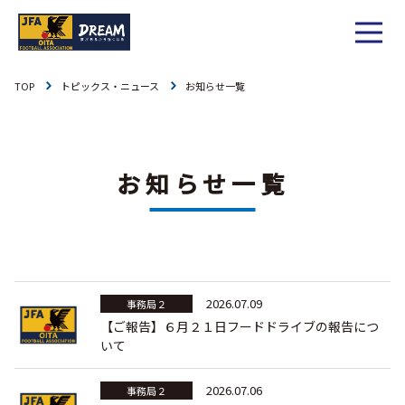
TOP
トピックス・ニュース
お知らせ一覧
1種
社会人
お知らせ
1種
大学
リーグ戦
お知らせ一覧
お知らせ
2種
高校
カップ戦
リーグ戦
お知らせ
3種
中学
チーム一覧
カップ戦
チーム一覧
お知らせ
4種
ジュニア
その他
2026.07.09
チーム一覧
事務局２
年間スケジュール
リーグ戦
お知らせ
キッズ
【ご報告】６月２１日フードドライブの報告につ
委員会概要
いて
委員会概要
ダウンロード
カップ戦
各種大会
お知らせ
女子
2026.07.06
事務局２
委員会概要
チーム一覧
過去履歴