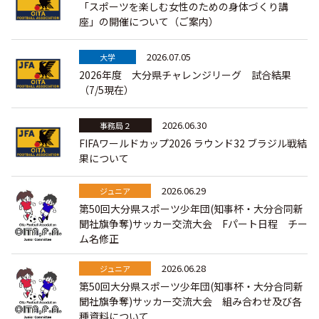
巡回指導
「スポーツを楽しむ女性のための身体づくり講
お知らせ
シニア
座」の開催について（ご案内）
委員会概要
チーム一覧
フェスティバル
リーグ戦
お知らせ
フット
サル
2026.07.05
大学
ダウンロード
キッズリーダー
各種大会
2026年度 大分県チャレンジリーグ 試合結果
リーグ戦
お知らせ
eスポーツ
（7/5現在）
大会エントリーガイド
委員会概要
県トレ
カップ戦
リーグ戦
お知らせ
パラ
2026.06.30
事務局２
委員会概要
国体
チーム一覧
FIFAワールドカップ2026 ラウンド32 ブラジル戦結
各種大会
活動実績
お知らせ
技術
委員会
果について
その他
委員会概要
チーム一覧
委員会概要
委員会概要
2026.06.29
ジュニア
お知らせ
審判
委員会
チーム一覧
第50回大分県スポーツ少年団(知事杯・大分合同新
委員会概要
聞社旗争奪)サッカー交流大会 Fパート日程 チー
委員会概要
お知らせ
医学
委員会
委員会概要
ム名修正
県トレセン
活動実績
お知らせ
2026.06.28
情報委員会
ジュニア
第50回大分県スポーツ少年団(知事杯・大分合同新
FAコーチ
委員会概要
サッカーファミリー
聞社旗争奪)サッカー交流大会 組み合わせ及び各
お知らせ
協会に
ついて
種資料について